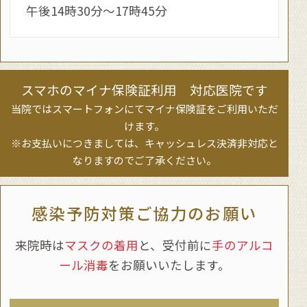
午後14時30分～17時45分
2015.06.04
骨密度測定は当日検査可能です。
また、捻挫.肉離れ.四十肩も超音波検査を即日
で行っております。
スマホのマイナ保険証利用 対応医院です
当院ではスマートフォンにてマイナ保険証をご利用いただ
けます。
※お支払いにつきましては、キャッシュレス決済非対応と
なりますのでご了承ください。
感染予防対策ご協力のお願い
来院時は
マスクの着用
と、受付前に
手のアルコ
ール消毒
をお願いいたします。