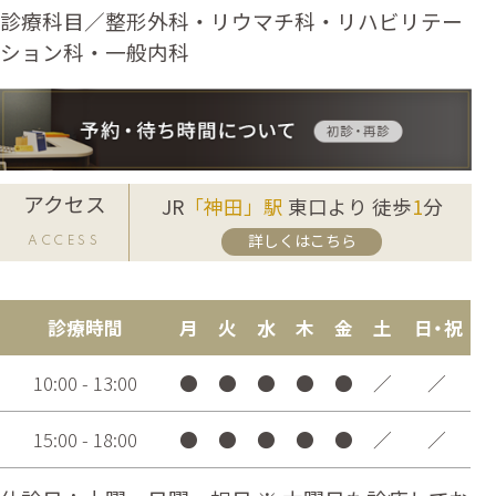
診療科目／整形外科・リウマチ科・リハビリテー
ション科・一般内科
アクセス
JR
「神田」駅
東口より 徒歩
1
分
詳しくはこちら
ACCESS
診療時間
月
火
水
木
金
土
日・祝
10:00 - 13:00
●
●
●
●
●
／
／
15:00 - 18:00
●
●
●
●
●
／
／