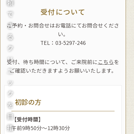
頼
2023.02.21
受付について
で
リハビリのご案内
き
リハビリをご希望の方は
17時45分まで受付
を
ご予約・お問合せはお電話にてお問合せくださ
い。
しております。
る
TEL：03-5297-246
2022.10.13
ク
マイナ受付対応医院です
リ
受付、待ち時間について、ご来院前に
こちら
を
当院はマイナンバーカードの健康保険証利用
ニ
ご確認いただきますようお願いいたします。
が可能です。
ッ
2019.01.22
ク
内科診療のご案内
初診の方
を
一般内科も受け付けております。ご相談くださ
い。
目
【受付時間】
2018.10.25
指
午前9時50分～12時30分
【求人募集】医療事務（助手兼務） フルタ