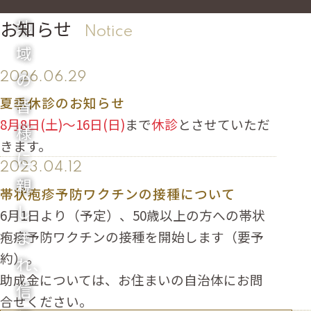
お知らせ
地
notice
域
の
2026.06.29
夏季休診のお知らせ
皆
8月8日(土)～16日(日)
まで
休診
とさせていただ
様
きます。
に
2023.04.12
親
帯状疱疹予防ワクチンの接種について
し
6月1日より（予定）、50歳以上の方への帯状
ま
疱疹予防ワクチンの接種を開始します（要予
約）。
れ、
助成金については、お住まいの自治体にお問
信
合せください。