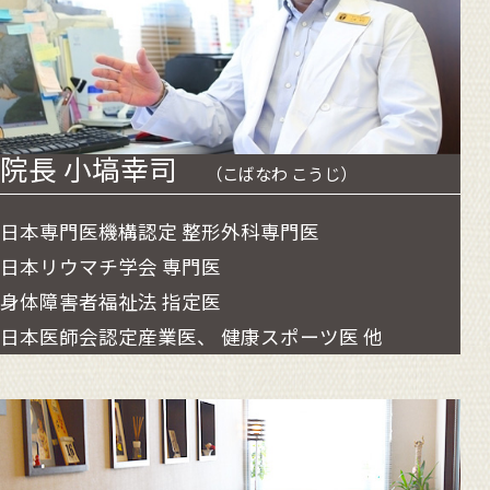
院長 小塙幸司
（こばなわ こうじ）
日本専門医機構認定 整形外科専門医
日本リウマチ学会 専門医
身体障害者福祉法 指定医
日本医師会認定産業医、 健康スポーツ医 他