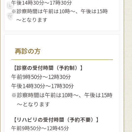
午後14時30分～17時30分
し
イム・パートタイム募集
※診察時間は午前は10時～、午後は15時
て
委細面談 詳しくは、03-5297-2462 へ直接お
～となります
電話ください。
2018.08.31
リハビリ診療再開のお知らせ
再診の方
休業しておりました、火曜・木曜のリハビリ診
療を再開しました。
【診察の受付時間（予約制）】
月曜～金曜まで診療しておりますが、受付時間
午前9時50分～12時30分
が変更になる場合がございますので、詳細は
午後14時30分～17時30分
お電話にてお問い合わせください。
※診察時間は午前は10時～、午後は15時
2017.11.29
～となります
物療の混雑緩和のため、腰椎牽引装置が2台に
【リハビリの受付時間（予約不要）】
増えました。
午前9時50分～12時45分
是非、ご利用ください。